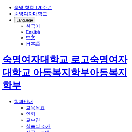
숙명 창학 120주년
숙명여자대학교
Language
한국어
English
中文
日本語
숙명여자대학교 로고
숙명여자
대학교
아동복지학부
아동복지
학부
학과안내
교육목표
연혁
교수진
실습실 소개