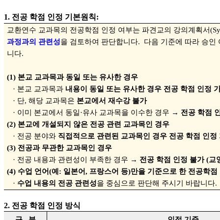
1.
전공 학점 인정 기본원칙
:
교환연수 교과목의 전공학점 인정 여부는 파견교의 강의계획서
(Sy
과정과의
관련성
을
검토하여
판단합니다
.
다음 기준에 따라 승인
니다
.
(1)
본교 교과목과 동일 또는 유사한 경우
·
본교 교과목과
내용이 동일 또는 유사한 경우 전공 학점 인정 
·
단
,
해당 교과목은
본교에서 재수강 불가
·
이미 본교에서 동일
·
유사 교과목을 이수한 경우
→
전공 학점 
(2)
본교에 개설되지 않은 전공 관련 교과목인 경우
·
전공 분야와
직접적으로 관련된 교과목인 경우 전공 학점 인정
(3)
전공과 무관한 교과목인 경우
·
전공 내용과 관련성이 부족한 경우
→
전공 학점 인정 불가
(
교
(4)
수업 언어
(
예
:
일본어
,
프랑스어 등
)
만을 기준으
로 한 전공학점
·
수업
내용의 전공 관련성
을 중심으로 판단해 주시기 바랍니다
.
2.
전공 학점 인정 방식
구 분
인정 기준