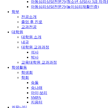
아동심리상담전문가(청소년 상담사 3급 자격
아동심리상담전문가(놀이심리재활인증)
학부
전공소개
졸업 후 진로
교과전공
대학원
대학원 소개
내규
대학원 교과과정
석사
박사
교육대학원 교과과정
학생활동
학생회
학회
숙돌
숙나래
아이;보리
SMPA
지음터
커뮤니티