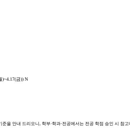
4.17(금))
N
기준을
안내
드리오니
,
학부
·
학과
·
전공에서는
전공 학점 승인 시 참