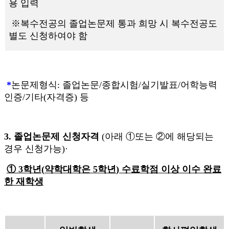
용 입력
※복수전공의 졸업논문제 통과 희망 시 복수전공도
별도 신청하여야 함
*
논문제형식: 졸업논문/종합시험/실기발표/어학능력
인증/기타(자격증) 등
3. 졸업논문제 신청자격
(아래 ①또는 ②에 해당되는
경우 신청가능)·
①
3
학년
(
약학대학은
5
학년
)
수료학점 이상 이수 완료
한 재학생