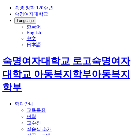
숙명 창학 120주년
숙명여자대학교
Language
한국어
English
中文
日本語
숙명여자대학교 로고
숙명여자
대학교
아동복지학부
아동복지
학부
학과안내
교육목표
연혁
교수진
실습실 소개