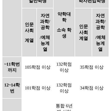
일반학생
학사편입학생
약학대
자연
자연
학
과학/
과학/
인문
인문
공학
공학
소속 학
사회
사회
생
/예체
/예체
계열
계열
능계
능계
열
열
~11학번
132학점
105학점 이상
35학점 이상
까지
이상
12~14학
132학점
101학점 이상
34학점 이상
번
이상
통합 6년