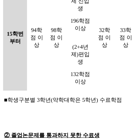
제 신입
생
196학점
이상
94학
98학
32학
33학
15학번
점 이
점 이
점 이
점 이
부터
상
상
상
상
(2+4년
제)편입
생
132학점
이상
■학생구분별 3학년(약학대학은 5학년) 수료학점
②
졸업논문제를 통과하지 못한 수료생