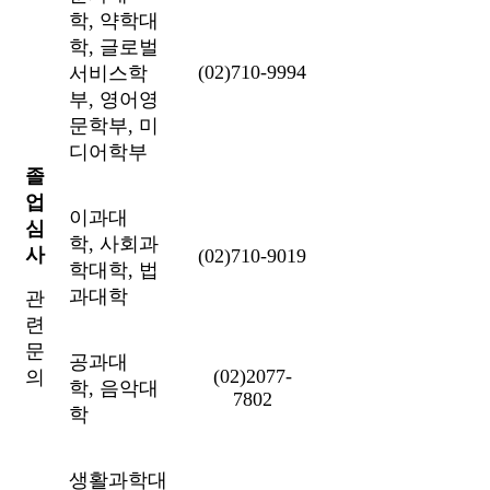
학, 약학대
학, 글로벌
(02)710-9994
서비스학
부, 영어영
문학부, 미
디어학부
졸
업
이과대
심
학, 사회과
사
(02)710-9019
학대학, 법
과대학
관
련
문
공과대
(02)2077-
의
학, 음악대
7802
학
생활과학대