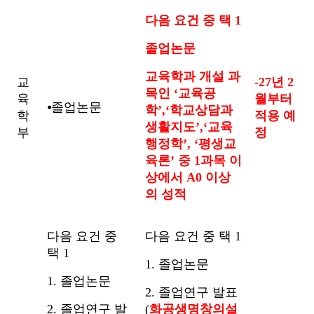
다음 요건 중 택 1
졸업논문
교육학과 개설 과
교
-27년 2
목인 ‘교육공
육
월부터
⦁졸업논문
학’,‘학교상담과
학
적용 예
생활지도’,‘교육
부
정
행정학’, ‘평생교
육론’ 중 1과목 이
상에서 A0 이상
의 성적
다음 요건 중
다음 요건 중 택 1
택 1
1. 졸업논문
1. 졸업논문
2. 졸업연구 발표
2. 졸업연구 발
(
화공생명창의설