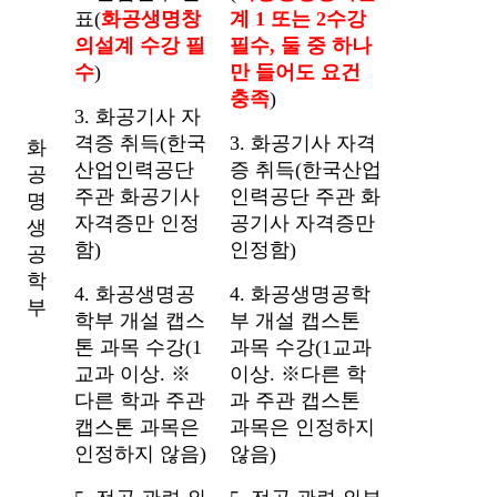
표(
화공생명창
계 1 또는 2수강
의설계 수강 필
필수, 둘 중 하나
수
)
만 들어도 요건
충족
)
3. 화공기사 자
격증 취득(한국
3. 화공기사 자격
화
산업인력공단
증 취득(한국산업
공
주관 화공기사
인력공단 주관 화
명
자격증만 인정
공기사 자격증만
생
함)
인정함)
공
학
4. 화공생명공
4. 화공생명공학
부
학부 개설 캡스
부 개설 캡스톤
톤 과목 수강(1
과목 수강(1교과
교과 이상. ※
이상. ※다른 학
다른 학과 주관
과 주관 캡스톤
캡스톤 과목은
과목은 인정하지
인정하지 않음)
않음)