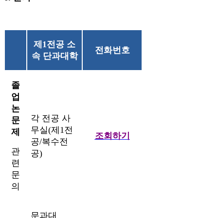
제1전공 소
전화번호
속 단과대학
졸
업
논
각 전공 사
문
무실(제1전
제
조회하기
공/복수전
관
공)
련
문
의
문과대