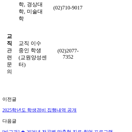
학, 경상대
(02)710-9017
학, 미술대
학
교
직
교직 이수
관
중인 학생
(02)2077-
7352
련
(교원양성센
문
터)
의
이전글
2025학년도 학생경비 집행내역 공개
다음글
[비교과] ★ 2026년 전공별 맞춤형 진로·취업 프로그램