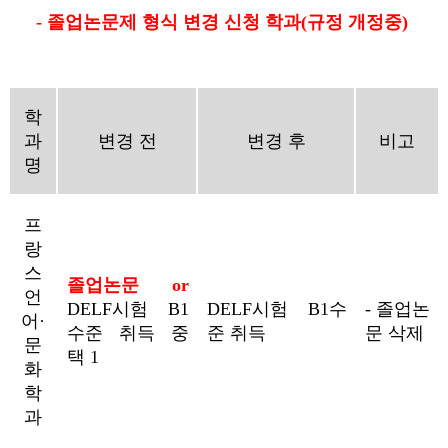
- 졸업논문제 형식 변경 신청 학과(규정 개정중)
학
과
변경 전
변경 후
비고
명
프
랑
스
졸업논문 or
언
DELF시험 B1
DELF시험 B1수
- 졸업논
어·
수준 취득 중
준 취득
문 삭제
문
택 1
화
학
과