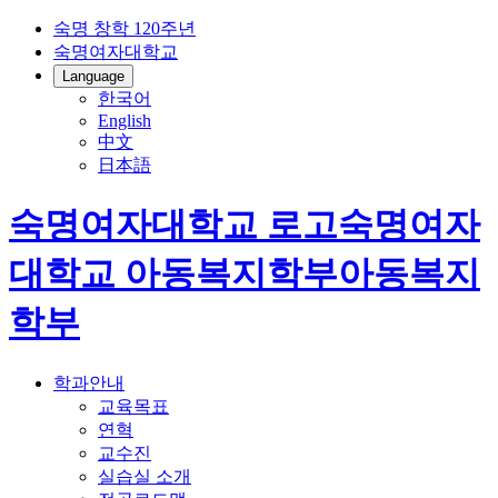
숙명 창학 120주년
숙명여자대학교
Language
한국어
English
中文
日本語
숙명여자대학교 로고
숙명여자
대학교
아동복지학부
아동복지
학부
학과안내
교육목표
연혁
교수진
실습실 소개