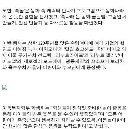
또한, '숙돌'은 동화 속 캐릭터 만나기 프로그램으로 동화나라
에 온 듯한 경험을 선사했고, '숙나래'는 동화 골든벨, 그림엽서
만들기, 썬캡 만들기 등 다채로운 활동을 마련했다.
이번 행사는 창학 120주년을 맞은 숙명여대에 여러 기업의 협
찬도 더해졌다. '네이처오다'의 '달칩 초코샌드', '닥터바이오'의
'에어쿨 무기자차 선크림', '리부트라이프'의 '리부트 젤리', '마
이노멀'의 '제로젤리 포도베어', '광동제약'의 꼬소꼬미 보리차
와 옥수수차가 참가 어린이와 부모님에게 증정됐다.
아동복지학부 학생회는 "학생들이 정성껏 준비한 놀이 활동을
통해 아이들의 밝은 웃음을 볼 수 있어 뜻깊었다"며 "모든 어
린이가 존중받으며 행복하게 자라날 수 있도록, 아동놀이한마
당 행사에 많은 관심과 응원을 부탁드린다"고 밝혔다.