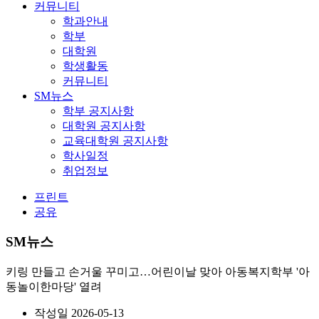
커뮤니티
학과안내
학부
대학원
학생활동
커뮤니티
SM뉴스
학부 공지사항
대학원 공지사항
교육대학원 공지사항
학사일정
취업정보
프린트
공유
SM뉴스
키링 만들고 손거울 꾸미고…어린이날 맞아 아동복지학부 '아
동놀이한마당' 열려
작성일
2026-05-13